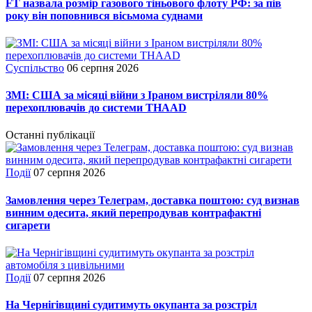
FT назвала розмір газового тіньового флоту РФ: за пів
року він поповнився вісьмома суднами
Суспільство
06 серпня 2026
ЗМІ: США за місяці війни з Іраном вистріляли 80%
перехоплювачів до системи THAAD
Останні публікації
Події
07 серпня 2026
Замовлення через Телеграм, доставка поштою: суд визнав
винним одесита, який перепродував контрафактні
сигарети
Події
07 серпня 2026
На Чернігівщині судитимуть окупанта за розстріл