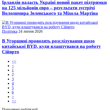
Ірландія надасть Україні новий пакет підтримки
на 125 мільйонів євро – результати зустрічі
Володимира Зеленського та Міхола Мартіна
Політика
24 липня 2026
В Угорщині проводять розслідування щодо
китайської BYD, куди влаштувався на роботу
Сійярто
<<
<
1
2
3
4
5
6
>
>>
Популярні публікації