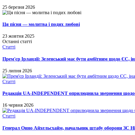
25 березня 2026
Ця пісня — молитва і подих любові
23 жовтня 2025
Останні статті
Статті
Прем'єр Ірландії: Зеленський має бути амбітним щодо ЄС, і
25 липня 2026
Статті
Редакція UA-INDEPENDENT оприлюднила звернення щодо ба
16 червня 2026
Статті
Генерал Онно Айхельсхайм, начальник штабу оборони ЗС Нід