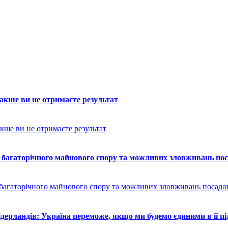
накше ви не отримаєте результат
гаторічного майнового спору та можливих зловживань поса
ерландів: Україна переможе, якщо ми будемо єдиними в її п