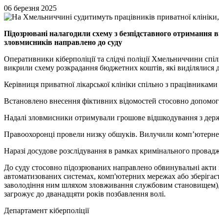
06 березня 2025
Підозрювані налагодили схему з безпідставного отримання 
зловмисників направлено до суду
Оперативники кіберполіції та слідчі поліції Хмельниччини спі
викрили схему розкрадання бюджетних коштів, які виділялися 
Керівниця приватної лікарської клініки спільно з працівникам
Встановлено внесення фіктивних відомостей стосовно допомоги 
Надалі зловмисники отримували грошове відшкодування з дер
Правоохоронці провели низку обшуків. Вилучили комп’ютерне о
Наразі досудове розслідування в рамках кримінального провад
До суду стосовно підозрюваних направлено обвинувальні акти з
автоматизованих системах, комп'ютерних мережах або зберігаєтьс
заволодіння ним шляхом зловживання службовим становищем), ч
загрожує до дванадцяти років позбавлення волі.
Департамент кіберполіції