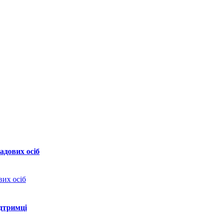
дових осіб
ідтримці