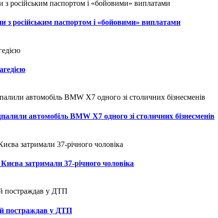
ни з російським паспортом і «бойовими» виплатами
рагедією
ідпалили автомобіль BMW X7 одного зі столичних бізнесменів
Києва затримали 37-річного чоловіка
ий постраждав у ДТП