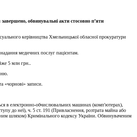
 завершено, обвинувальні акти стосовно п’яти
цесуального керівництва Хмельницької обласної прокуратури
о надання медичних послуг пацієнтам.
же 5 млн грн..
нню.
а «чорнові» записи.
ється в електронно-обчислювальних машинах (комп'ютерах),
упу до неї), ч. 5 ст. 191 (Привласнення, розтрата майна або
инним шляхом) Кримінального кодексу України. Обвинуваченим