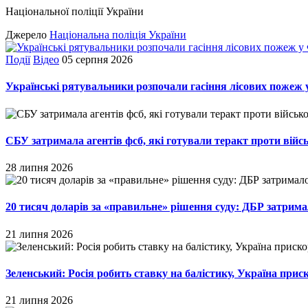
Національної поліції України
Джерело
Національна поліція України
Події
Відео
05 серпня 2026
Українські рятувальники розпочали гасіння лісових пожеж 
СБУ затримала агентів фсб, які готували теракт проти війс
28 липня 2026
20 тисяч доларів за «правильне» рішення суду: ДБР затрима
21 липня 2026
Зеленський: Росія робить ставку на балістику, Україна пр
21 липня 2026