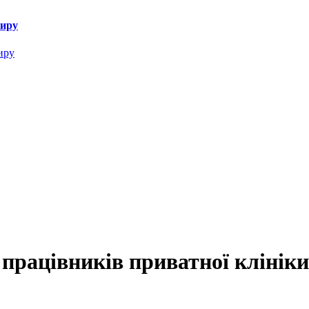
миру
рацівників приватної клініки,