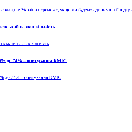
ленський назвав кількість
з 69% до 74% – опитування КМІС