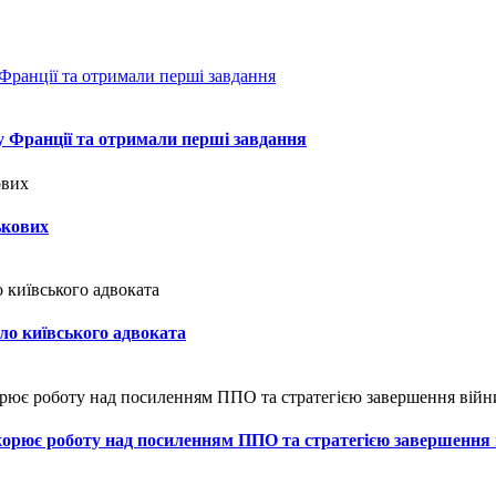
у Франції та отримали перші завдання
ькових
ло київського адвоката
искорює роботу над посиленням ППО та стратегією завершення