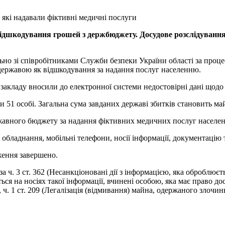
відшкодування грошей з держбюджету. Досудове розслідування
льно зі співробітниками Служби безпеки України області за про
державою як відшкодування за надання послуг населенню.
и закладу вносили до електронної системи недостовірні дані щод
51 особі. Загальна сума завданих державі збитків становить май
жавного бюджету за надання фіктивних медичних послуг населе
бладнання, мобільні телефони, носії інформації, документацію т
ження завершено.
а ч. 3 ст. 362 (Несанкціоновані дії з інформацією, яка оброблю
я на носіях такої інформації, вчинені особою, яка має право дост
. 1 ст. 209 (Легалізація (відмивання) майна, одержаного злоч