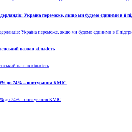
ерландів: Україна переможе, якщо ми будемо єдиними в її п
ленський назвав кількість
з 69% до 74% – опитування КМІС