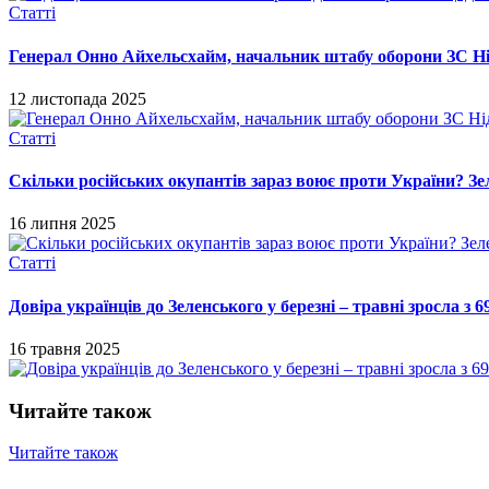
Статті
Генерал Онно Айхельсхайм, начальник штабу оборони ЗС Нід
12 листопада 2025
Статті
Скільки російських окупантів зараз воює проти України? Зе
16 липня 2025
Статті
Довіра українців до Зеленського у березні – травні зросла 
16 травня 2025
Читайте також
Читайте також