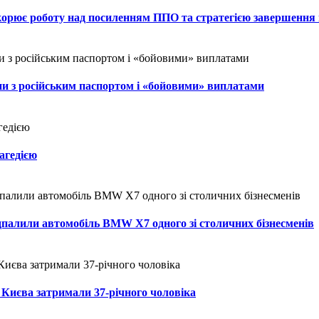
искорює роботу над посиленням ППО та стратегією завершення
ни з російським паспортом і «бойовими» виплатами
рагедією
ідпалили автомобіль BMW X7 одного зі столичних бізнесменів
Києва затримали 37-річного чоловіка