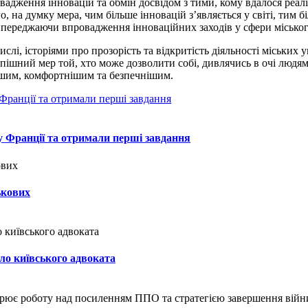
овадження інновацій та обмін досвідом з тими, кому вдалося реал
, на думку мера, чим більше інновацій з’являється у світі, тим 
випереджаючи впровадження інноваційних заходів у сфери міськог
числі, історіями про прозорість та відкритість діяльності міських
ішний мер той, хто може дозволити собі, дивлячись в очі людям, 
нішим, комфортнішим та безпечнішим.
у Франції та отримали перші завдання
ькових
ло київського адвоката