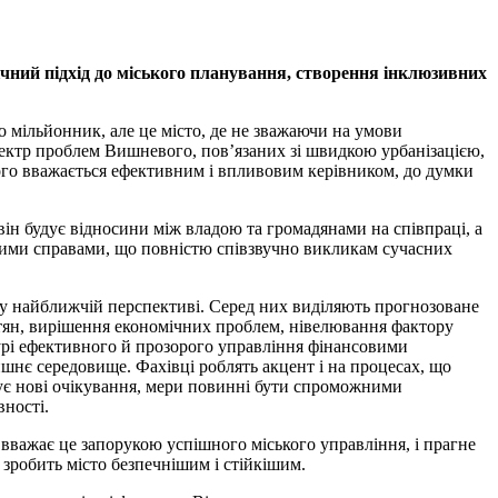
егічний підхід до міського планування, створення інклюзивних
о мільйонник, але це місто, де не зважаючи на умови
спектр проблем Вишневого, пов’язаних зі швидкою урбанізацією,
о вважається ефективним і впливовим керівником, до думки
він будує відносини між владою та громадянами на співпраці, а
кими справами, що повністю співзвучно викликам сучасних
 у найближчій перспективі. Серед них виділяють прогнозоване
істян, вирішення економічних проблем, нівелювання фактору
ьтурі ефективного й прозорого управління фінансовими
ишнє середовище. Фахівці роблять акцент і на процесах, що
трує нові очікування, мери повинні бути спроможними
вності.
вважає це запорукою успішного міського управління, і прагне
 зробить місто безпечнішим і стійкішим.