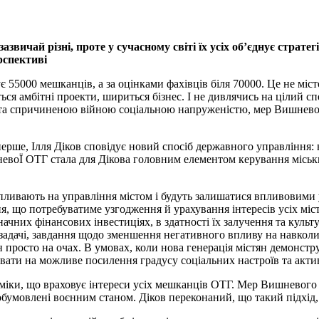
азвичай різні, проте у сучасному світі їх усіх об’єднує страт
рспективі
є 55000 мешканців, а за оцінками фахівців біля 70000. Це не міст
ься амбітні проекти, шириться бізнес. І не дивлячись на цілий 
а спричиненою війною соціальною напруженістю, мер Вишневог
ерше, Ілля Діков сповідує новий спосіб державного управління: 
евоЇ ОТГ стала для Дікова головним елементом керування місь
впливають на управління містом і будуть залишатися впливовими
ння, що потребуватиме узгодження й урахування інтересів усіх м
начних фінансових інвестиціях, в здатності їх залучення та кул
і задачі, завдання щодо зменшення негативного впливу на навкол
змін просто на очах. В умовах, коли нова генерація містян демонс
увати на можливе посилення градусу соціальних настроїв та акти
міки, що враховує інтереси усіх мешканців ОТГ. Мер Вишневого 
обумовлені воєнним станом. Діков переконаний, що такий підхід,