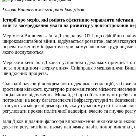
Голова Вишневої міської ради Ілля Діков
Історії про мерів, які вміють ефективно управляти містами, з
змін та зосередження уваги на розвитку у довгостроковій пе
Мер міста Вишневе – Ілля Діков, керує ОТГ, що офіційно налічу
широкомасштабної війни, відбувається розвиток, започатковуют
перевантаженням інфраструктури, комунальними труднощами т
якого дослухаються.
Мерський кейс Іллі Дікова є успішним з декількох причин. По-п
не за принципом «зверху вниз». Співпраця з мешканцями Вишн
швидкісних процесів.
Сьогодні науковці виокремлюють декілька тенденцій, які вже 
зростання кількості культурно різноманітного міського населе
соціального відчуження. Мова йде і про об’єктивну потребу в з
потоками: на кону багатоаспектні інфраструктурні та безпеков
стосуються місцевої демократії, яка у сучасному світі зазнає 
регулювати прояви політичної недовіри, вчасно та гнучко реаг
Ілля Діков відданий філософії впровадження інклюзивної еконо
досягти результатів на цьому напрямку, навіть попри виклики, 