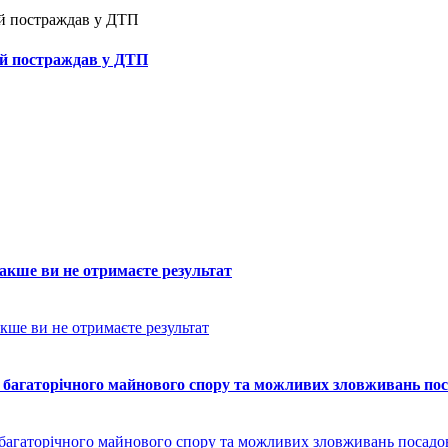
ий постраждав у ДТП
накше ви не отримаєте результат
гаторічного майнового спору та можливих зловживань поса