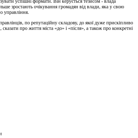
ізувати успішні формати. Він керується тезисом - влада
більше зростають очікування громадян від влади, яка у свою
о управління.
 управлінців, по репутаційну складову, до якої дуже прискіпливо
сказати про життя міста «до» і «після», а також про конкретні