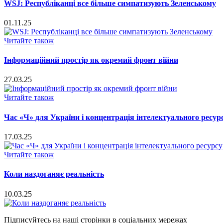
WSJ: Республіканці все більше симпатизують Зеленському
01.11.25
Читайте також
Інформаційний простір як окремий фронт війни
27.03.25
Читайте також
Час «Ч» для України і концентрація інтелектуального ресур
17.03.25
Читайте також
Коли наздоганяє реальність
10.03.25
Підписуйтесь на наші сторінки в соціальних мережах