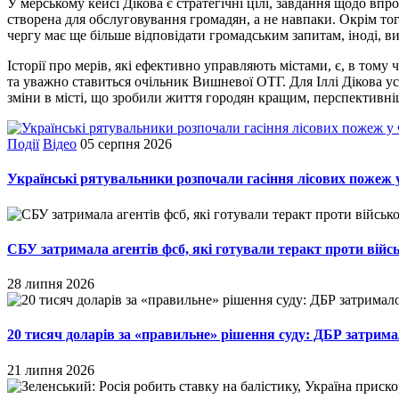
У мерському кейсі Дікова є стратегічні цілі, завдання щодо впр
створена для обслуговування громадян, а не навпаки. Окрім того
чергу має ще більше відповідати громадським запитам, іноді, 
Історії про мерів, які ефективно управляють містами, є, в тому 
та уважно ставиться очільник Вишневої ОТГ. Для Іллі Дікова усп
зміни в місті, що зробили життя городян кращим, перспектив
Події
Відео
05 серпня 2026
Українські рятувальники розпочали гасіння лісових пожеж 
СБУ затримала агентів фсб, які готували теракт проти війс
28 липня 2026
20 тисяч доларів за «правильне» рішення суду: ДБР затрима
21 липня 2026